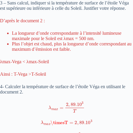
3 – Sans calcul, indiquer si la température de surface de l’étoile Véga
est supérieure ou inférieure à celle du Soleil. Justifier votre réponse.
D’après le document 2 :
La longueur d’onde correspondante à l’intensité lumineuse
maximale pour le Soleil est λmax = 500 nm.
Plus l’objet est chaud, plus la longueur d’onde correspondant au
maximum d’émission est faible.
λmax-Vega < λmax-Soleil
Ainsi : T-Vega >T-Soleil
4- Calculer la température de surface de l’étoile Véga en utilisant le
document 2.
λ
m
a
x
=
2
,
89.
10
3
T
λ
m
a
x
\timesT
=
2
,
89.
10
3
T
=
2
,
89.
10
3
λ
m
a
x