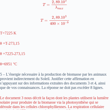
T
=
2
,
89.
10
3
400
×
10
−
9
T=7225 K
θ =T-273,15
θ =7225-273,15
θ=6951 °C
5 – L’énergie nécessaire à la production de biomasse par les animaux
provient indirectement du Soleil. Justifier cette affirmation en
s’appuyant sur des informations extraites des documents 3 et 4, ainsi
que de vos connaissances. La réponse ne doit pas excéder 8 lignes.
Le document 3 nous décrit la façon dont les plantes utilisent la lumière
solaire pour produire de la biomasse via la photosynthèse qui se
déroule dans les cellules chlorophylliennes. La respiration cellulaire