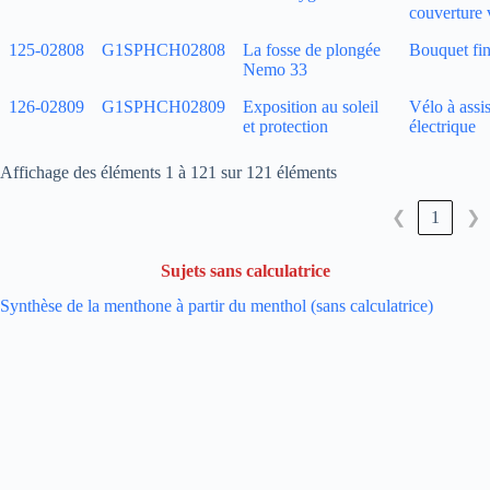
couverture 
125‑02808
G1SPHCH02808
La fosse de plongée
Bouquet fin
Nemo 33
126‑02809
G1SPHCH02809
Exposition au soleil
Vélo à assi
et protection
électrique
Affichage des éléments 1 à 121 sur 121 éléments
1
❮
❯
Sujets sans calculatrice
Synthèse de la menthone à partir du menthol (sans calculatrice)