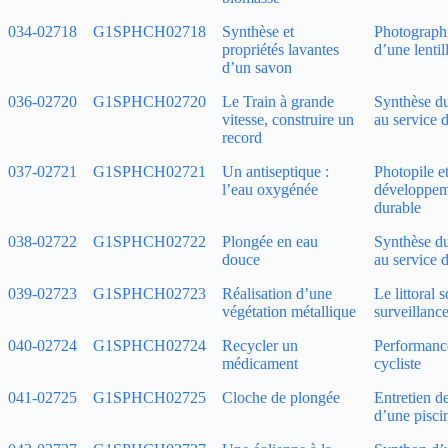
034‑02718
G1SPHCH02718
Synthèse et
Photographi
propriétés lavantes
d’une lentil
d’un savon
036‑02720
G1SPHCH02720
Le Train à grande
Synthèse d
vitesse, construire un
au service d
record
037‑02721
G1SPHCH02721
Un antiseptique :
Photopile e
l’eau oxygénée
développem
durable
038‑02722
G1SPHCH02722
Plongée en eau
Synthèse d
douce
au service d
039‑02723
G1SPHCH02723
Réalisation d’une
Le littoral 
végétation métallique
surveillanc
040‑02724
G1SPHCH02724
Recycler un
Performanc
médicament
cycliste
041‑02725
G1SPHCH02725
Cloche de plongée
Entretien de
d’une pisci