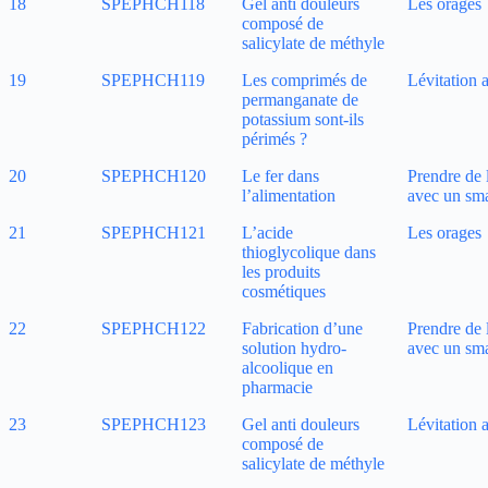
18
SPEPHCH118
Gel anti douleurs
Les orages
composé de
salicylate de méthyle
19
SPEPHCH119
Les comprimés de
Lévitation 
permanganate de
potassium sont-ils
périmés ?
20
SPEPHCH120
Le fer dans
Prendre de 
l’alimentation
avec un sm
21
SPEPHCH121
L’acide
Les orages
thioglycolique dans
les produits
cosmétiques
22
SPEPHCH122
Fabrication d’une
Prendre de 
solution hydro-
avec un sm
alcoolique en
pharmacie
23
SPEPHCH123
Gel anti douleurs
Lévitation 
composé de
salicylate de méthyle