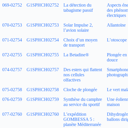
069‑02752
G1SPHCH02752
La détection du
Aspects éne
tabagisme passif
des phéno
électriques
070‑02753
G1SPHCH02753
Solar Impulse 2,
Allantoïne
l’avion solaire
071‑02754
G1SPHCH02754
Choix d’un moyen
L’otoscope
de transport
072‑02755
G1SPHCH02755
La Betadine®
Plongée en
douce
074‑02757
G1SPHCH02757
Des esters qui flattent
Smartphone
nos cellules
photograph
olfactives
075‑02758
G1SPHCH02758
Cloche de plongée
Le vert mal
076‑02759
G1SPHCH02759
Synthèse du camphre
Une éolienn
au service du sportif
maison
077‑02760
G1SPHCH02760
L’expédition
Dihydrogèn
GOMBESSA 5 :
ballons diri
planète Méditerranée