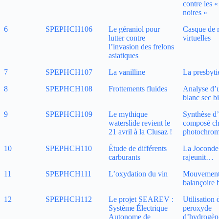
contre les 
noires »
6
SPEPHCH106
Le géraniol pour
Casque de r
lutter contre
virtuelles
l’invasion des frelons
asiatiques
7
SPEPHCH107
La vanilline
La presbyti
8
SPEPHCH108
Frottements fluides
Analyse d’
blanc sec b
9
SPEPHCH109
Le mythique
Synthèse d
waterslide revient le
composé ch
21 avril à la Clusaz !
photochro
10
SPEPHCH110
Étude de différents
La Joconde
carburants
rajeunit…
11
SPEPHCH111
L’oxydation du vin
Mouvement
balançoire 
12
SPEPHCH112
Le projet SEAREV :
Utilisation 
Système Électrique
peroxyde
Autonome de
d’hydrogèn