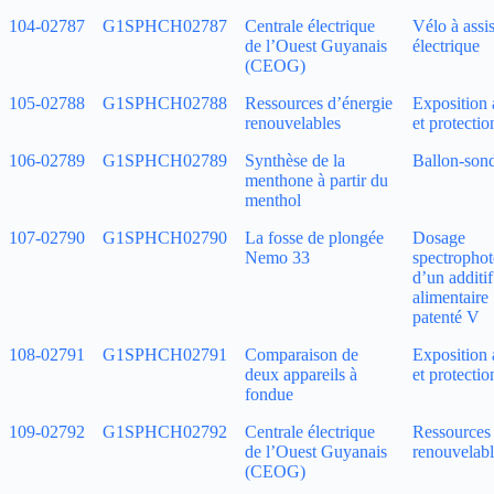
104‑02787
G1SPHCH02787
Centrale électrique
Vélo à assi
de l’Ouest Guyanais
électrique
(CEOG)
105‑02788
G1SPHCH02788
Ressources d’énergie
Exposition 
renouvelables
et protectio
106‑02789
G1SPHCH02789
Synthèse de la
Ballon-son
menthone à partir du
menthol
107‑02790
G1SPHCH02790
La fosse de plongée
Dosage
Nemo 33
spectropho
d’un additif
alimentaire 
patenté V
108‑02791
G1SPHCH02791
Comparaison de
Exposition 
deux appareils à
et protectio
fondue
109‑02792
G1SPHCH02792
Centrale électrique
Ressources 
de l’Ouest Guyanais
renouvelabl
(CEOG)