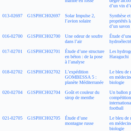
marine en fosse
degré alcoo
d’un vin d’
013‑02697
G1SPHCH02697
Solar Impulse 2,
Synthèse et
l’avion solaire
propriétés l
d’un savon
016‑02700
G1SPHCH02700
Une odeur de soufre
Étude d’une
dans l’air
hydroélectr
017‑02701
G1SPHCH02701
Étude d’une structure
Les hydrog
en béton : de la pose
Haraguchi
à l’analyse
018‑02702
G1SPHCH02702
L’expédition
Le bleu de
GOMBESSA 5 :
en médecine
planète Méditerranée
biologie
020‑02704
G1SPHCH02704
Goût et couleur du
Un ballon p
sirop de menthe
compétition
internationa
football
021‑02705
G1SPHCH02705
Étude d’une
Le bleu de
montagne russe
en médecine
biologie