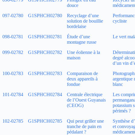
douce
médicamen
097‑02780
G1SPHCH02780
Recyclage d’une
Performanc
solution de bouillie
cycliste
bordelaise
098‑02781
G1SPHCH02781
Étude d’une
Le vert mal
montagne russe
099‑02782
G1SPHCH02782
Une éolienne à la
Déterminat
maison
degré alcoo
d’un vin d’
100‑02783
G1SPHCH02783
Comparaison de
Photograph
deux appareils à
argentique n
fondue
blanc
101‑02784
G1SPHCH02784
Centrale électrique
Les compri
de l’Ouest Guyanais
permangana
(CEOG)
potassium s
périmés ?
102‑02785
G1SPHCH02785
Qui peut griller une
Synthèse d’
tranche de pain en
et convoya
pédalant ?
médicamen