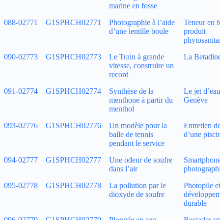
marine en fosse
088‑02771
G1SPHCH02771
Photographie à l’aide
Teneur en f
d’une lentille boule
produit
phytosanita
090‑02773
G1SPHCH02773
Le Train à grande
La Betadi
vitesse, construire un
record
091‑02774
G1SPHCH02774
Synthèse de la
Le jet d’ea
menthone à partir du
Genève
menthol
093‑02776
G1SPHCH02776
Un modèle pour la
Entretien de
balle de tennis
d’une pisci
pendant le service
094‑02777
G1SPHCH02777
Une odeur de soufre
Smartphone
dans l’air
photograph
095‑02778
G1SPHCH02778
La pollution par le
Photopile e
dioxyde de soufre
développem
durable
096‑02779
G1SPHCH02779
Plongée en eau
Recycler u