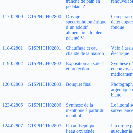
tranche de pain en
renouvelabl
pédalant ?
117‑02800
G1SPHCH02800
Dosage
Comparaiso
spectrophotométrique
deux appare
d’un additif
fondue
alimentaire : le bleu
patenté V
118‑02801
G1SPHCH02801
Chauffage et eau
Vélo à assi
chaude de la maison
électrique
119‑02802
G1SPHCH02802
Exposition au soleil
Synthèse d’
et protection
et convoya
médicamen
120‑02803
G1SPHCH02803
Bouquet final
Photograph
argentique n
blanc
123‑02806
G1SPHCH02806
Synthèse de la
Le littoral 
menthone à partir du
surveillanc
menthol
124‑02807
G1SPHCH02807
Un antiseptique :
Un drone p
l’eau oxygénée
ausculter la