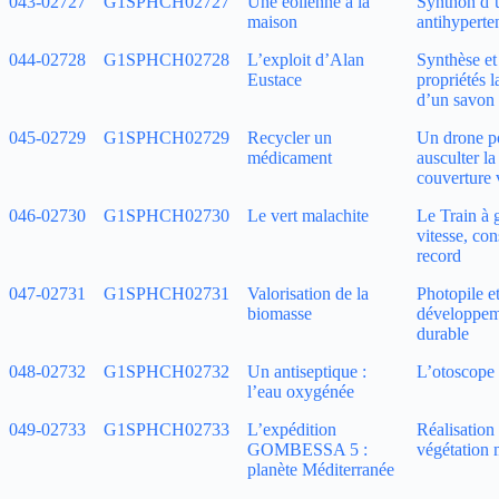
043‑02727
G1SPHCH02727
Une éolienne à la
Synthon d’
maison
antihyperte
044‑02728
G1SPHCH02728
L’exploit d’Alan
Synthèse et
Eustace
propriétés l
d’un savon
045‑02729
G1SPHCH02729
Recycler un
Un drone p
médicament
ausculter la
couverture 
046‑02730
G1SPHCH02730
Le vert malachite
Le Train à 
vitesse, con
record
047‑02731
G1SPHCH02731
Valorisation de la
Photopile e
biomasse
développem
durable
048‑02732
G1SPHCH02732
Un antiseptique :
L’otoscope
l’eau oxygénée
049‑02733
G1SPHCH02733
L’expédition
Réalisation
GOMBESSA 5 :
végétation 
planète Méditerranée