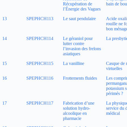
Récupération de
bain de bo
l’Énergie des Vagues
13
SPEPHCH113
Le saut pendulaire
Acide oxali
rouille ne f
bon ménag
14
SPEPHCH114
Le géraniol pour
La presbyti
lutter contre
l’invasion des frelons
asiatiques
15
SPEPHCH115
La vanilline
Casque de r
virtuelles
16
SPEPHCH116
Frottements fluides
Les compri
permangana
potassium s
périmés ?
17
SPEPHCH117
Fabrication d’une
La physiqu
solution hydro-
service du 
alcoolique en
médical
pharmacie