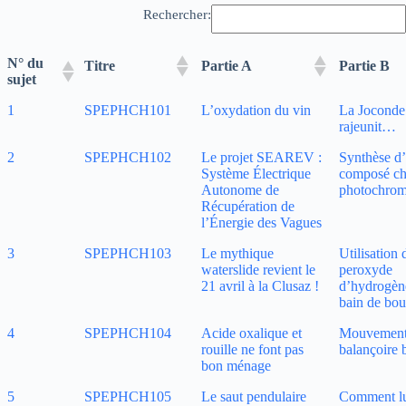
Rechercher:
N° du
Titre
Partie A
Partie B
sujet
1
SPEPHCH101
L’oxydation du vin
La Joconde
rajeunit…
2
SPEPHCH102
Le projet SEAREV :
Synthèse d
Système Électrique
composé ch
Autonome de
photochro
Récupération de
l’Énergie des Vagues
3
SPEPHCH103
Le mythique
Utilisation 
waterslide revient le
peroxyde
21 avril à la Clusaz !
d’hydrogèn
bain de bo
4
SPEPHCH104
Acide oxalique et
Mouvement
rouille ne font pas
balançoire 
bon ménage
5
SPEPHCH105
Le saut pendulaire
Comment lu