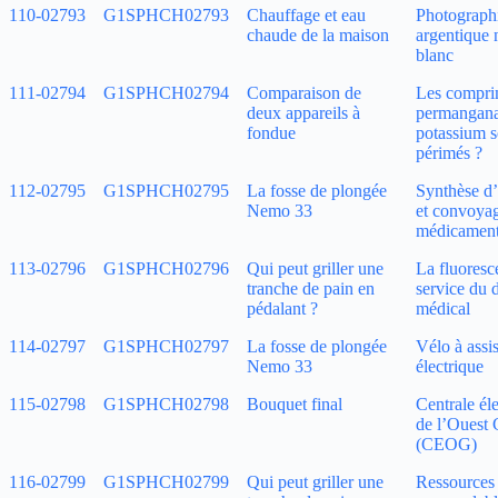
110‑02793
G1SPHCH02793
Chauffage et eau
Photograph
chaude de la maison
argentique n
blanc
111‑02794
G1SPHCH02794
Comparaison de
Les compri
deux appareils à
permangana
fondue
potassium s
périmés ?
112‑02795
G1SPHCH02795
La fosse de plongée
Synthèse d’
Nemo 33
et convoya
médicamen
113‑02796
G1SPHCH02796
Qui peut griller une
La fluoresc
tranche de pain en
service du 
pédalant ?
médical
114‑02797
G1SPHCH02797
La fosse de plongée
Vélo à assi
Nemo 33
électrique
115‑02798
G1SPHCH02798
Bouquet final
Centrale él
de l’Ouest
(CEOG)
116‑02799
G1SPHCH02799
Qui peut griller une
Ressources 