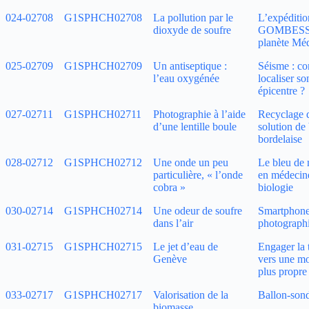
024‑02708
G1SPHCH02708
La pollution par le
L’expéditio
dioxyde de soufre
GOMBESSA
planète Méd
025‑02709
G1SPHCH02709
Un antiseptique :
Séisme : c
l’eau oxygénée
localiser so
épicentre ?
027‑02711
G1SPHCH02711
Photographie à l’aide
Recyclage 
d’une lentille boule
solution de 
bordelaise
028‑02712
G1SPHCH02712
Une onde un peu
Le bleu de
particulière, « l’onde
en médecine
cobra »
biologie
030‑02714
G1SPHCH02714
Une odeur de soufre
Smartphone
dans l’air
photograph
031‑02715
G1SPHCH02715
Le jet d’eau de
Engager la 
Genève
vers une mo
plus propre
033‑02717
G1SPHCH02717
Valorisation de la
Ballon-son
biomasse