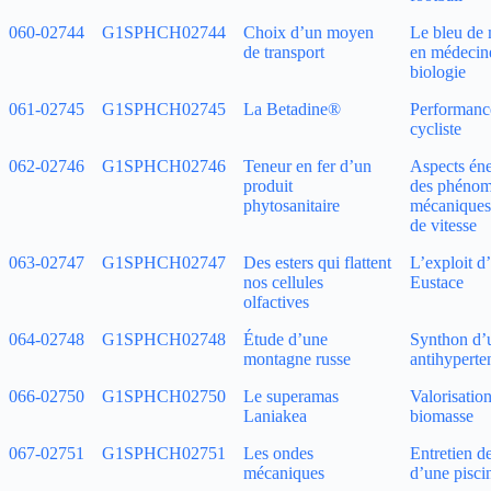
060‑02744
G1SPHCH02744
Choix d’un moyen
Le bleu de
de transport
en médecine
biologie
061‑02745
G1SPHCH02745
La Betadine®
Performanc
cycliste
062‑02746
G1SPHCH02746
Teneur en fer d’un
Aspects éne
produit
des phéno
phytosanitaire
mécaniques 
de vitesse
063‑02747
G1SPHCH02747
Des esters qui flattent
L’exploit d
nos cellules
Eustace
olfactives
064‑02748
G1SPHCH02748
Étude d’une
Synthon d’
montagne russe
antihyperte
066‑02750
G1SPHCH02750
Le superamas
Valorisation
Laniakea
biomasse
067‑02751
G1SPHCH02751
Les ondes
Entretien de
mécaniques
d’une pisci