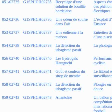
051‑02735
G1SPHCH02735
Recyclage d’une
Aspects éne
solution de bouillie
des phéno
bordelaise
électriques
052‑02736
G1SPHCH02736
Une odeur de soufre
L’exploit d
dans l’air
Eustace
053‑02737
G1SPHCH02737
Une éolienne à la
Entretien de
maison
d’une pisci
054‑02738
G1SPHCH02738
La détection du
La photogr
tabagisme passif
056‑02740
G1SPHCH02740
Les hydrogels
Performanc
Haraguchi
cycliste
057‑02741
G1SPHCH02741
Goût et couleur du
Le littoral 
sirop de menthe
surveillanc
058‑02742
G1SPHCH02742
La détection du
Plongée en
tabagisme passif
douce
059‑02743
G1SPHCH02743
Allantoïne
Un ballon p
compétition
internationa
football