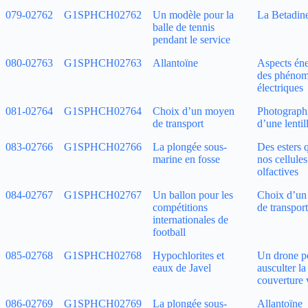
079‑02762
G1SPHCH02762
Un modèle pour la
La Betadi
balle de tennis
pendant le service
080‑02763
G1SPHCH02763
Allantoïne
Aspects éne
des phéno
électriques
081‑02764
G1SPHCH02764
Choix d’un moyen
Photographi
de transport
d’une lentil
083‑02766
G1SPHCH02766
La plongée sous-
Des esters q
marine en fosse
nos cellules
olfactives
084‑02767
G1SPHCH02767
Un ballon pour les
Choix d’u
compétitions
de transport
internationales de
football
085‑02768
G1SPHCH02768
Hypochlorites et
Un drone p
eaux de Javel
ausculter la
couverture 
086‑02769
G1SPHCH02769
La plongée sous-
Allantoïne