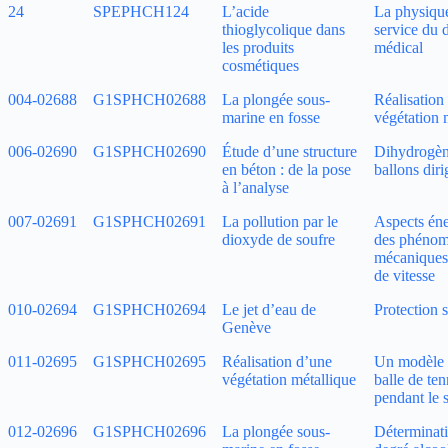
24
SPEPHCH124
L’acide
La physiqu
thioglycolique dans
service du 
les produits
médical
cosmétiques
004‑02688
G1SPHCH02688
La plongée sous-
Réalisation
marine en fosse
végétation 
006‑02690
G1SPHCH02690
Étude d’une structure
Dihydrogèn
en béton : de la pose
ballons diri
à l’analyse
007‑02691
G1SPHCH02691
La pollution par le
Aspects éne
dioxyde de soufre
des phéno
mécaniques 
de vitesse
010‑02694
G1SPHCH02694
Le jet d’eau de
Protection s
Genève
011‑02695
G1SPHCH02695
Réalisation d’une
Un modèle 
végétation métallique
balle de ten
pendant le 
012‑02696
G1SPHCH02696
La plongée sous-
Déterminat