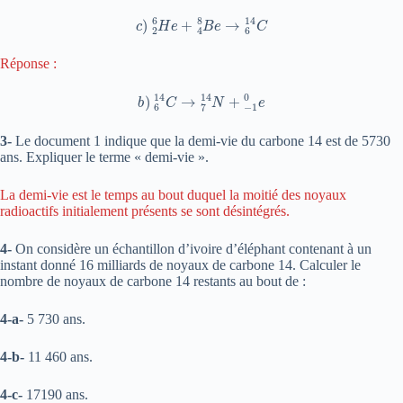
c
)
2
6
H
e
+
4
8
B
e
→
6
14
C
Réponse :
b
)
6
14
C
→
7
14
N
+
−
1
0
e
3-
Le document 1 indique que la demi-vie du carbone 14 est de 5730
ans. Expliquer le terme « demi-vie ».
La demi-vie est le temps au bout duquel la moitié des noyaux
radioactifs initialement présents se sont désintégrés.
4-
On considère un échantillon d’ivoire d’éléphant contenant à un
instant donné 16 milliards de noyaux de carbone 14. Calculer le
nombre de noyaux de carbone 14 restants au bout de :
4-a-
5 730 ans.
4-b-
11 460 ans.
4-c-
17190 ans.