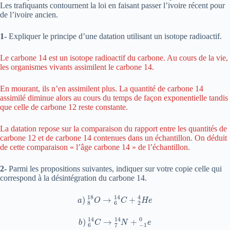
Les trafiquants contournent la loi en faisant passer l’ivoire récent pour
de l’ivoire ancien.
1-
Expliquer le principe d’une datation utilisant un isotope radioactif.
Le carbone 14 est un isotope radioactif du carbone. Au cours de la vie,
les organismes vivants assimilent le carbone 14.
En mourant, ils n’en assimilent plus. La quantité de carbone 14
assimilé diminue alors au cours du temps de façon exponentielle tandis
que celle de carbone 12 reste constante.
La datation repose sur la comparaison du rapport entre les quantités de
carbone 12 et de carbone 14 contenues dans un échantillon. On déduit
de cette comparaison « l’âge carbone 14 » de l’échantillon.
2-
Parmi les propositions suivantes, indiquer sur votre copie celle qui
correspond à la désintégration du carbone 14.
a
)
8
18
O
→
6
14
C
+
2
4
H
e
b
)
6
14
C
→
7
14
N
+
−
1
0
e