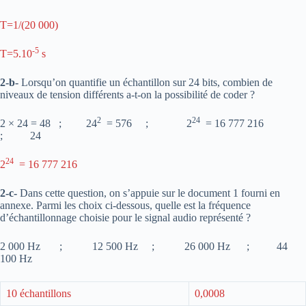
T=1/(20 000)
-5
T=5.10
s
2-b-
Lorsqu’on quantifie un échantillon sur 24 bits, combien de
niveaux de tension différents a-t-on la possibilité de coder ?
2
24
2 × 24 = 48 ; 24
= 576 ; 2
= 16 777 216
; 24
24
2
= 16 777 216
2-c-
Dans cette question, on s’appuie sur le document 1 fourni en
annexe. Parmi les choix ci-dessous, quelle est la fréquence
d’échantillonnage choisie pour le signal audio représenté ?
2 000 Hz ; 12 500 Hz ; 26 000 Hz ; 44
100 Hz
10 échantillons
0,0008