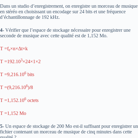
Dans un studio d’enregistrement, on enregistre un morceau de musique
en stéréo en choisissant un encodage sur 24 bits et une fréquence
d’échantillonnage de 192 kHz.
4-
Vérifier que l’espace de stockage nécessaire pour enregistrer une
seconde de musique avec cette qualité est de 1,152 Mo.
T =f
×n×Δt×k
e
3
T =192.10
×24×1×2
6
T =9,216.10
bits
6
T =(9,216.10
)/8
6
T =1,152.10
octets
T =1,152 Mo
5-
Un espace de stockage de 200 Mo est-il suffisant pour enregistrer un
fichier contenant un morceau de musique de cinq minutes dans cette
qualité ?