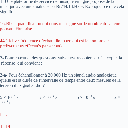
1-
Une plateforme de service de musique en ligne propose de la
musique avec une qualité « 16-Bit/44.1 kHz ». Expliquer ce que cela
signifie.
16-Bits : quantification qui nous renseigne sur le nombre de valeurs
pouvant être prise.
44.1 kHz : fréquence d’échantillonnage qui est le nombre de
prélèvements effectués par seconde.
2-
Pour chacune des questions suivantes, recopier sur la copie la
réponse qui convient :
2-a-
Pour échantillonner à 20 000 Hz un signal audio analogique,
quelle est la durée de l’intervalle de temps entre deux mesures de la
tension du signal audio ?
−5
−4
−3
5 × 10
s 5 × 10
s 5 × 10
s 2 ×
−4
10
s
f=1/T
T=1/f