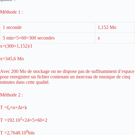
Méthode 1 :
1 seconde
1,152 Mo
5 min=5×60=300 secondes
x
x=(300×1,152)/1
x=345,6 Mo
Avec 200 Mo de stockage on ne dispose pas de suffisamment d’espace
pour enregistrer un fichier contenant un morceau de musique de cinq
minutes dans cette qualité.
Méthode 2 :
T =f
×n×Δt×k
e
3
T =192.10
×24×5×60×2
9
T =2,7648.10
bits