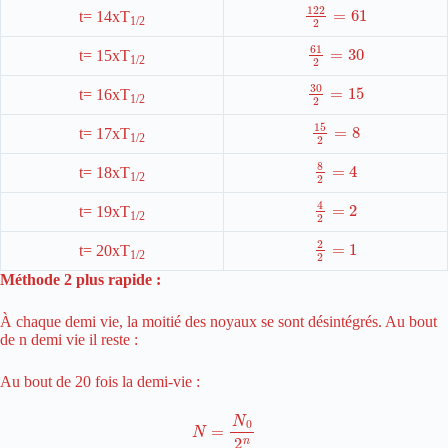
122
61
2
=
t= 14xT
1/2
61
2
=
30
t= 15xT
1/2
30
2
=
15
t= 16xT
1/2
15
2
=
8
t= 17xT
1/2
8
2
=
4
t= 18xT
1/2
4
2
=
2
t= 19xT
1/2
2
2
=
1
t= 20xT
1/2
Méthode 2 plus rapide :
À chaque demi vie, la moitié des noyaux se sont désintégrés. Au bout
de n demi vie il reste :
Au bout de 20 fois la demi-vie :
N
=
N
0
2
n