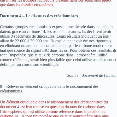
basant sur les isotopes radioactifs présents dans ces sédiments plutôt
que dans les fossiles eux-mêmes.
Document 4 – Le discours des créationnistes
Certains groupes créationnistes exposent une théorie dans laquelle ils
datent, grâce au carbone 14, les os de dinosaures. Ils déclarent avoir
utilisé 8 spécimens de dinosaures. Leurs résultats indiquent un âge
allant de 22 000 à 39 000 ans. Ils expliquent avoir été très rigoureux,
en éliminant notamment la contamination par le carbone moderne en
tant que source du signal 14C dans les os. Pour obtenir ces résultats, ils
font l’hypothèse que le taux de carbone dans l’atmosphère, utilisé
comme référence, serait bien plus faible que celui utilisé usuellement et
défini par un consensus scientifique.
Source : document de l’auteur
8 – Relever un élément critiquable dans le raisonnement des
créationnistes.
Un élément critiquable dans le raisonnement des créationnistes du
document 4 est leur remise en question du taux de carbone dans
l’atmosphère, qui est utilisé comme référence dans la datation au
carbone 14. Ils font l’hypothèse que ce taux pourrait être bien plus