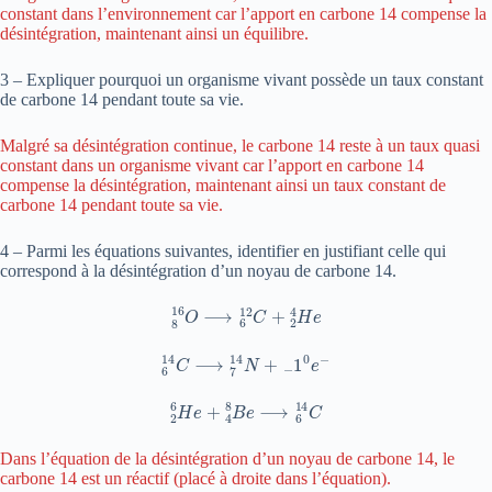
constant dans l’environnement car l’apport en carbone 14 compense la
désintégration, maintenant ainsi un équilibre.
3 – Expliquer pourquoi un organisme vivant possède un taux constant
de carbone 14 pendant toute sa vie.
Malgré sa désintégration continue, le carbone 14 reste à un taux quasi
constant dans un organisme vivant car l’apport en carbone 14
compense la désintégration, maintenant ainsi un taux constant de
carbone 14 pendant toute sa vie.
4 – Parmi les équations suivantes, identifier en justifiant celle qui
correspond à la désintégration d’un noyau de carbone 14.
8
16
O
⟶
6
12
C
+
2
4
H
e
6
14
C
⟶
7
14
N
+
−
1
0
e
−
2
6
H
e
+
4
8
B
e
⟶
6
14
C
Dans l’équation de la désintégration d’un noyau de carbone 14, le
carbone 14 est un réactif (placé à droite dans l’équation).