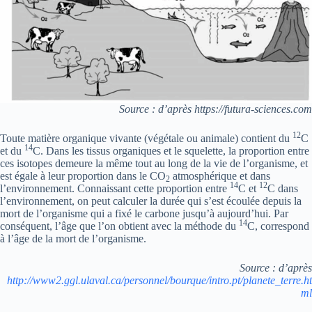
Source : d’après https://futura-sciences.com
12
Toute matière organique vivante (végétale ou animale) contient du
C
14
et du
C. Dans les tissus organiques et le squelette, la proportion entre
ces isotopes demeure la même tout au long de la vie de l’organisme, et
est égale à leur proportion dans le CO
atmosphérique et dans
2
14
12
l’environnement. Connaissant cette proportion entre
C et
C dans
l’environnement, on peut calculer la durée qui s’est écoulée depuis la
mort de l’organisme qui a fixé le carbone jusqu’à aujourd’hui. Par
14
conséquent, l’âge que l’on obtient avec la méthode du
C, correspond
à l’âge de la mort de l’organisme.
Source : d’après
http://www2.ggl.ulaval.ca/personnel/bourque/intro.pt/planete_terre.ht
ml