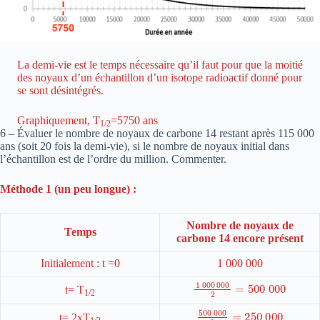
La demi-vie est le temps nécessaire qu’il faut pour que la moitié
des noyaux d’un échantillon d’un isotope radioactif donné pour
se sont désintégrés.
Graphiquement, T
=5750 ans
1/2
6 – Évaluer le nombre de noyaux de carbone 14 restant après 115 000
ans (soit 20 fois la demi-vie), si le nombre de noyaux initial dans
l’échantillon est de l’ordre du million. Commenter.
Méthode 1 (un peu longue) :
Nombre de noyaux de
Temps
carbone 14 encore présent
Initialement : t =0
1 000 000
1
000
000
000
2
=
500
t= T
1/2
500
000
000
2
=
250
t= 2xT