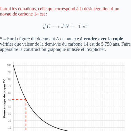
Parmi les équations, celle qui correspond à la désintégration d’un
noyau de carbone 14 est :
6
14
C
⟶
7
14
N
+
−
1
0
e
−
5 – Sur la figure du document A en annexe
à rendre avec la copie
,
vérifier que valeur de la demi-vie du carbone 14 est de 5 750 ans. Faire
apparaître la construction graphique utilisée et l’expliciter.