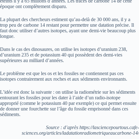
éteints il y a 65 millions d’années. Les traces de carbone 14 de cette
époque ont complètement disparu.
La plupart des chercheurs estiment qu’au-delà de 30 000 ans, il y a
trop peu de carbone 14 restant pour permettre une datation précise. Il
faut donc utiliser d’autres isotopes, ayant une demi-vie beaucoup plus
longue.
Dans le cas des dinosaures, on utilise les isotopes d’uranium 238,
d’uranium 235 et de potassium 40 qui possèdent des demi-vies
supérieures au milliard d’années.
Le problème est que les os et les fossiles ne contiennent pas ces
isotopes contrairement aux roches et aux sédiments environnants.
L’idée est donc la suivante : on utilise la radiométrie sur les sédiments
entourant les fossiles pour les dater à l’aide d’un radio-isotope
approprié (comme le potassium 40 par exemple) ce qui permet ensuite
de donner une fourchette sur l’âge du fossile emprisonné dans ces
sédiments.
Source : d’après https://lasciencepourtous.cafe-
sciences.org/articles/ladatationradiometriqueaucarbone-14/