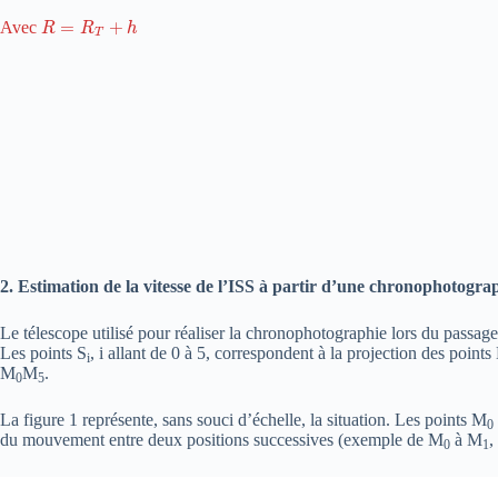
R
=
R
T
+
h
Avec
2. Estimation de la vitesse de l’ISS à partir d’une chronophotogra
Le télescope utilisé pour réaliser la chronophotographie lors du passage 
Les points S
, i allant de 0 à 5, correspondent à la projection des points
i
M
M
.
0
5
La figure 1 représente, sans souci d’échelle, la situation. Les points M
0
du mouvement entre deux positions successives (exemple de M
à M
,
0
1