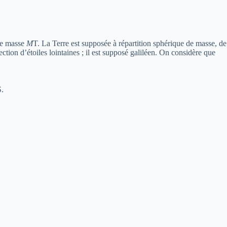
 de masse
M
T. La Terre est supposée à répartition sphérique de masse, de
ction d’étoiles lointaines ; il est supposé galiléen. On considère que
S.