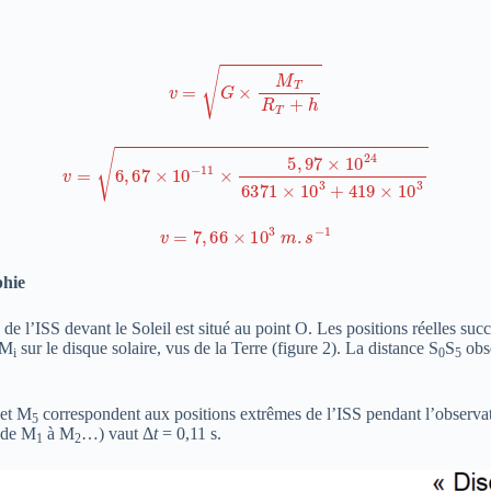
v
=
G
×
M
T
R
T
+
h
v
=
6
,
67
×
10
−
11
×
5
,
97
×
10
24
6371
×
10
3
+
419
×
10
3
v
=
7
,
66
×
10
3
m
.
s
−
1
phie
de l’ISS devant le Soleil est situé au point O. Les positions réelles suc
 M
sur le disque solaire, vus de la Terre (figure 2). La distance S
S
obse
i
0
5
et M
correspondent aux positions extrêmes de l’ISS pendant l’observatio
5
 de M
à M
…) vaut Δ
t
= 0,11 s.
1
2