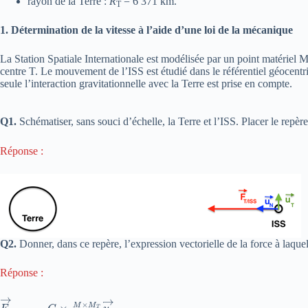
rayon de la Terre :
R
= 6 371 km.
T
1. Détermination de la vitesse à l’aide d’une loi de la mécanique
La Station Spatiale Internationale est modélisée par un point matériel
centre T. Le mouvement de l’ISS est étudié dans le référentiel géocentriq
seule l’interaction gravitationnelle avec la Terre est prise en compte.
Q1.
Schématiser, sans souci d’échelle, la Terre et l’ISS. Placer le repè
Réponse :
Q2.
Donner, dans ce repère, l’expression vectorielle de la force à laque
Réponse :
F
→
T
/
I
S
S
=
G
×
M
×
M
T
R
2
u
n
→