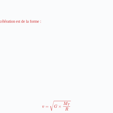
élération est de la forme :
v
=
G
×
M
T
R