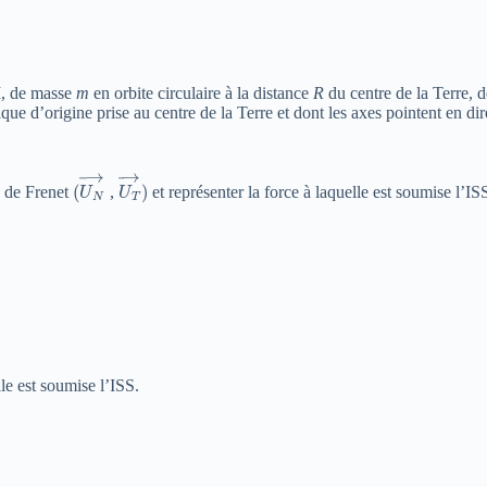
 M, de masse
m
en orbite circulaire à la distance
R
du centre de la Terre,
ue d’origine prise au centre de la Terre et dont les axes pointent en dire
(
U
N
→
U
T
→
)
re de Frenet
,
et représenter la force à laquelle est soumise l’IS
lle est soumise l’ISS.