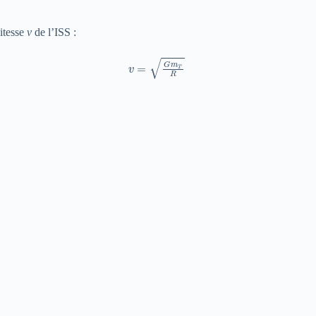
itesse
v
de l’ISS :
v
=
G
m
T
R