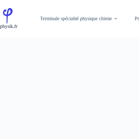
Passer
au
contenu
Terminale spécialité physique chimie
Pr
physik.fr