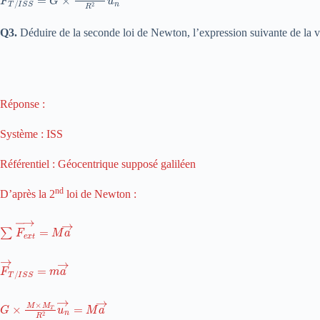
Q3.
Déduire de la seconde loi de Newton, l’expression suivante de la v
Réponse :
Système : ISS
Référentiel : Géocentrique supposé galiléen
nd
D’après la 2
loi de Newton :
∑
F
e
x
t
→
=
M
a
→
F
→
T
/
I
S
S
=
m
a
→
G
×
M
×
M
T
R
2
u
n
→
=
M
a
→