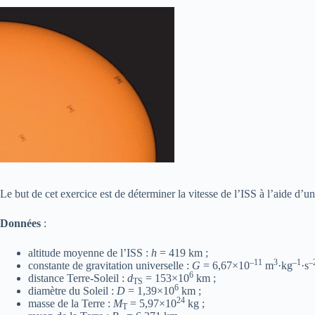
Le but de cet exercice est de déterminer la vitesse de l’ISS à l’aide d’
Données
:
altitude moyenne de l’ISS :
h
= 419 km ;
–11
3
–1
–
constante de gravitation universelle :
G
= 6,67×10
m
·kg
·s
6
distance Terre-Soleil :
d
= 153×10
km ;
TS
6
diamètre du Soleil :
D
= 1,39×10
km ;
24
masse de la Terre :
M
= 5,97×10
kg ;
T