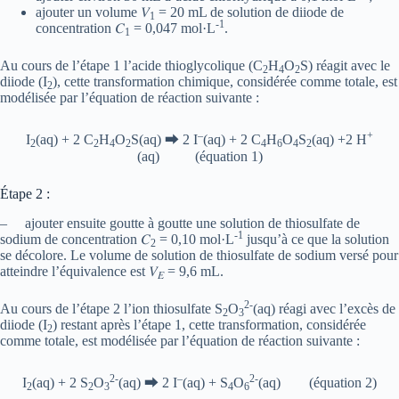
ajouter un volume 𝑉
= 20 mL de solution de diiode de
1
-1
concentration 𝐶
= 0,047 mol·L
.
1
Au cours de l’étape 1 l’acide thioglycolique (C
H
O
S) réagit avec le
2
4
2
diiode (I
), cette transformation chimique, considérée comme totale, est
2
modélisée par l’équation de réaction suivante :
–
+
I
(aq) + 2 C
H
O
S(aq) ⮕ 2 I
(aq) + 2 C
H
O
S
(aq) +2 H
2
2
4
2
4
6
4
2
(aq) (équation 1)
Étape 2 :
– ajouter ensuite goutte à goutte une solution de thiosulfate de
-1
sodium de concentration 𝐶
= 0,10 mol·L
jusqu’à ce que la solution
2
se décolore. Le volume de solution de thiosulfate de sodium versé pour
atteindre l’équivalence est 𝑉
= 9,6 mL.
𝐸
2-
Au cours de l’étape 2 l’ion thiosulfate S
O
(aq) réagi avec l’excès de
2
3
diiode (I
) restant après l’étape 1, cette transformation, considérée
2
comme totale, est modélisée par l’équation de réaction suivante :
2-
–
2-
I
(aq) + 2 S
O
(aq) ⮕ 2 I
(aq) + S
O
(aq) (équation 2)
2
2
3
4
6