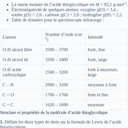
-1
La masse molaire de l’acide thioglycolique est 𝑀 = 92,1 g·mol
.
Électronégativité de quelques atomes: oxygène χ(O) = 3,4 ;
soufre χ(S) = 2,6 ; carbone χ(C) = 2,6 ; hydrogène χ(H) = 2,2.
Table de données pour la spectroscopie infrarouge :
-
Nombre d’onde (cm
Liaison
Intensité
1
)
O-H alcool libre
3500 – 3700
forte, fine
O-H alcool lié
3200 – 3400
forte, large
O-H acide
forte à moyenne,
2500 – 3200
carboxylique
large
C – H
2900 – 3100
moyenne à forte
C = O
1700 – 1760
forte et fine
C = C
1620 – 1690
moyenne
Structure et propriétés de la molécule d’acide thioglycolique
1.
Définir les deux types de tirets sur la formule de Lewis de l’acide
thioglycolique.