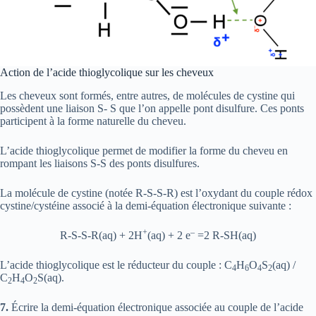
Action de l’acide thioglycolique sur les cheveux
Les cheveux sont formés, entre autres, de molécules de cystine qui
possèdent une liaison S- S que l’on appelle pont disulfure. Ces ponts
participent à la forme naturelle du cheveu.
L’acide thioglycolique permet de modifier la forme du cheveu en
rompant les liaisons S-S des ponts disulfures.
La molécule de cystine (notée R-S-S-R) est l’oxydant du couple rédox
cystine/cystéine associé à la demi-équation électronique suivante :
+
–
R-S-S-R(aq) + 2H
(aq) + 2 e
=2 R-SH(aq)
L’acide thioglycolique est le réducteur du couple : C
H
O
S
(aq) /
4
6
4
2
C
H
O
S(aq).
2
4
2
7.
Écrire la demi-équation électronique associée au couple de l’acide