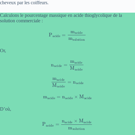
cheveux par les coiffeurs.
Calculons le pourcentage massique en acide thioglycolique de la
solution commerciale :
P
acide
=
m
acide
m
solution
Or,
n
acide
=
m
acide
M
acide
m
acide
M
acide
=
n
acide
m
acide
=
n
acide
×
M
acide
D’où,
P
acide
=
n
acide
×
M
acide
m
solution