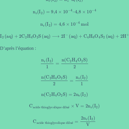
n
r
(
I
2
)
=
9
,
4
×
10
−
4
–
4
,
8
×
10
−
4
n
r
(
I
2
)
=
4
,
6
×
10
−
4
mol
I
2
(aq)
+
2
C
2
H
4
O
2
S
(aq)
⟶
2
I
−
(aq)
+
C
4
H
6
O
4
S
2
(aq)
+
2
H
+
(aq)
D’après l’équation :
n
r
(
I
2
)
1
=
n
(
C
2
H
4
O
2
S
)
2
n
(
C
2
H
4
O
2
S
)
2
=
n
r
(
I
2
)
1
n
(
C
2
H
4
O
2
S
)
=
2
n
r
(
I
2
)
C
acide thioglycolique dilué
×
V
=
2
n
r
(
I
2
)
é
C
acide thioglycolique dilué
=
2
n
r
(
I
2
)
V
é