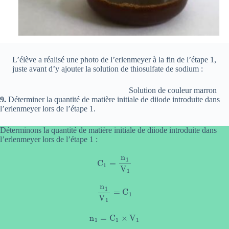
L’élève a réalisé une photo de l’erlenmeyer à la fin de l’étape 1,
juste avant d’y ajouter la solution de thiosulfate de sodium :
Solution de couleur marron
9.
Déterminer la quantité de matière initiale de diiode introduite dans
l’erlenmeyer lors de l’étape 1.
Déterminons la quantité de matière initiale de diiode introduite dans
l’erlenmeyer lors de l’étape 1 :
C
1
=
n
1
V
1
n
1
V
1
=
C
1
n
1
=
C
1
×
V
1