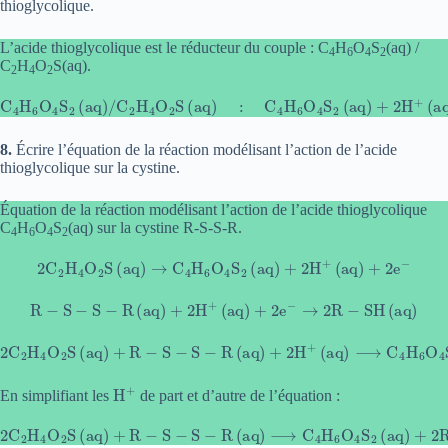
thioglycolique.
L’acide thioglycolique est le réducteur du couple : C
H
O
S
(aq) /
4
6
4
2
C
H
O
S(aq).
2
4
2
C
4
H
6
O
4
S
2
(aq)
(aq)
/
C
+
2
2
H
e
4
−
O
=
2
2
S
C
(aq)
2
H
4
:
O
C
4
2
H
S
(aq)
6
O
4
S
2
(aq)
+
2
H
+
8.
Écrire l’équation de la réaction modélisant l’action de l’acide
thioglycolique sur la cystine.
Équation de la réaction modélisant l’action de l’acide thioglycolique
C
H
O
S
(aq) sur la cystine R-S-S-R.
4
6
4
2
2
C
2
H
4
O
2
S
(aq)
→
C
4
H
6
O
4
S
2
(aq)
+
2
H
+
(aq)
+
2
e
−
R
−
S
−
S
−
R
(aq)
+
2
H
+
(aq)
+
2
e
−
→
2
R
−
SH
(aq)
2
(aq)
C
2
H
⟶
4
O
C
2
4
S
H
(aq)
6
O
+
4
S
R
2
−
(aq)
S
−
S
+
−
2
R
R
(aq)
−
SH
+
(aq)
2
H
+
H
+
En simplifiant les
de part et d’autre de l’équation :
2
C
2
H
4
O
2
S
(aq)
+
R
−
S
−
S
−
R
(aq)
⟶
C
4
H
6
O
4
S
2
(aq)
+
2
R
−
SH
(aq)