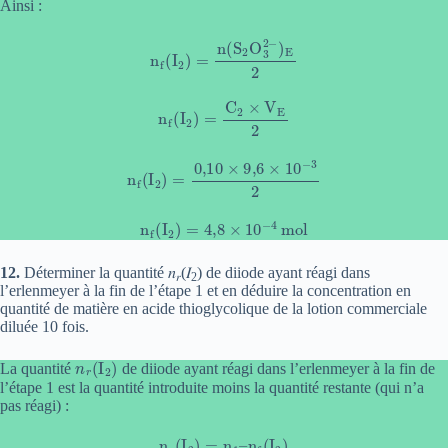
Ainsi :
n
f
(
I
2
)
=
n
(
S
2
O
3
2
−
)
E
2
n
f
(
I
2
)
=
C
2
×
V
E
2
n
f
(
I
2
)
=
0
,
10
×
9
,
6
×
10
−
3
2
n
f
(
I
2
)
=
4
,
8
×
10
−
4
mol
12.
Déterminer la quantité 𝑛
(𝐼
) de diiode ayant réagi dans
𝑟
2
l’erlenmeyer à la fin de l’étape 1 et en déduire la concentration en
quantité de matière en acide thioglycolique de la lotion commerciale
diluée 10 fois.
n
r
(
I
2
)
La quantité
de diiode ayant réagi dans l’erlenmeyer à la fin de
l’étape 1 est la quantité introduite moins la quantité restante (qui n’a
pas réagi) :
n
r
(
I
2
)
=
n
1
–
n
f
(
I
2
)