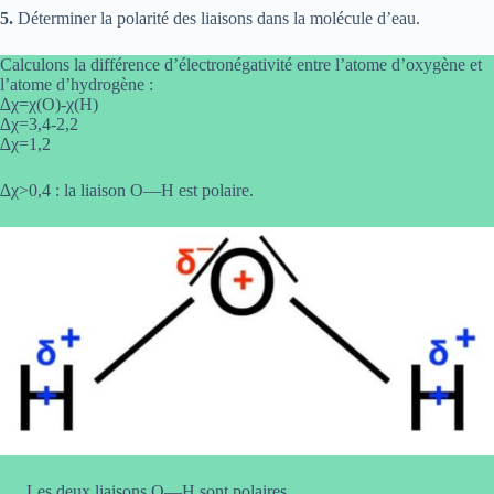
5.
Déterminer la polarité des liaisons dans la molécule d’eau.
Calculons la différence d’électronégativité entre l’atome d’oxygène et
l’atome d’hydrogène :
∆χ=χ(O)-χ(H)
∆χ=3,4-2,2
∆χ=1,2
∆χ>0,4 : la liaison O—H est polaire.
Les deux liaisons O—H sont polaires.