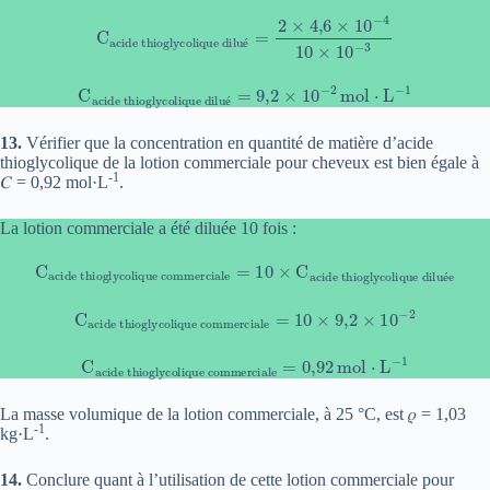
C
acide thioglycolique dilué
=
2
×
4
,
6
×
10
−
4
10
×
10
−
3
é
C
acide thioglycolique dilué
=
9
,
2
×
10
−
2
mol
⋅
L
−
1
é
13.
Vérifier que la concentration en quantité de matière d’acide
thioglycolique de la lotion commerciale pour cheveux est bien égale à
-1
𝐶 = 0,92 mol·L
.
La lotion commerciale a été diluée 10 fois :
C
acide thioglycolique commerciale
acide thioglycolique diluée
=
10
×
C
é
C
acide thioglycolique commerciale
=
10
×
9
,
2
×
10
−
2
C
acide thioglycolique commerciale
=
0
,
92
mol
⋅
L
−
1
La masse volumique de la lotion commerciale, à 25 °C, est 𝜌 = 1,03
-1
kg·L
.
14.
Conclure quant à l’utilisation de cette lotion commerciale pour