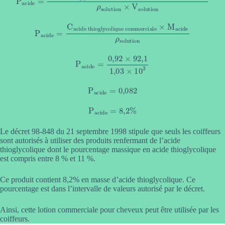
P
acide
=
C
acide thioglycolique commerciale
×
M
acide
ρ
solution
P
acide
=
0
,
92
×
92
,
1
1
,
03
×
10
3
P
acide
=
0,082
P
acide
=
8
,
2
%
Le décret 98-848 du 21 septembre 1998 stipule que seuls les coiffeurs
sont autorisés à utiliser des produits renfermant de l’acide
thioglycolique dont le pourcentage massique en acide thioglycolique
est compris entre 8 % et 11 %.
Ce produit contient 8,2% en masse d’acide thioglycolique. Ce
pourcentage est dans l’intervalle de valeurs autorisé par le décret.
Ainsi, cette lotion commerciale pour cheveux peut être utilisée par les
coiffeurs.