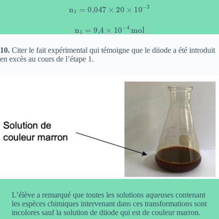
n
1
=
0,047
×
20
×
10
−
3
n
1
=
9
,
4
×
10
−
4
mol
10.
Citer le fait expérimental qui témoigne que le diiode a été introduit
en excès au cours de l’étape 1.
L’élève a remarqué que toutes les solutions aqueuses contenant
les espèces chimiques intervenant dans ces transformations sont
incolores sauf la solution de diiode qui est de couleur marron.