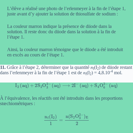
L’élève a réalisé une photo de l’erlenmeyer à la fin de l’étape 1,
juste avant d’y ajouter la solution de thiosulfate de sodium :
La couleur marron indique la présence de diiode dans la
solution. Il reste donc du diiode dans la solution à la fin de
l’étape 1.
Ainsi, la couleur marron témoigne que le diiode a été introduit
en excès au cours de l’étape 1.
11.
Grâce à l’étape 2, déterminer que la quantité 𝑛
(I
) de diiode restant
f
2
-4
dans l’erlenmeyer à la fin de l’étape 1 est de 𝑛
(I
) = 4,8.10
mol.
f
2
I
2
(aq)
+
2
S
2
O
3
2
−
(aq)
⟶
2
I
−
(aq)
+
S
4
O
6
2
−
(aq)
À l’équivalence, les réactifs ont été introduits dans les proportions
stœchiométriques :
n
f
(
I
2
)
1
=
n
(
S
2
O
3
2
−
)
E
2