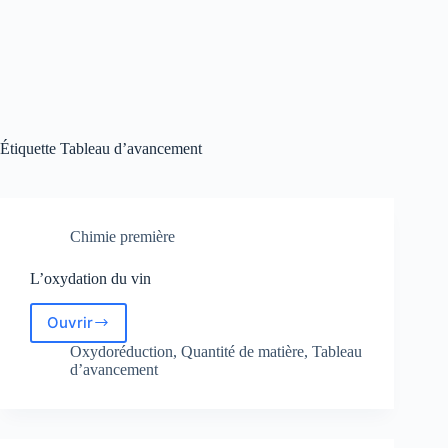
Étiquette
Tableau d’avancement
Chimie première
L’oxydation du vin
Ouvrir
L’oxydation
du
Oxydoréduction
,
Quantité de matière
,
Tableau
vin
d’avancement