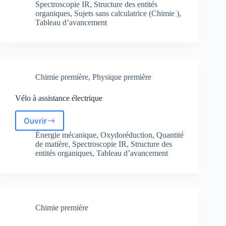
la
Spectroscopie IR
,
Structure des entités
menthone
organiques
,
Sujets sans calculatrice (Chimie )
,
Tableau d’avancement
à
partir
du
menthol
(Sans
calculatrice)
Chimie première
,
Physique première
Vélo à assistance électrique
Ouvrir
Vélo
à
Énergie mécanique
,
Oxydoréduction
,
Quantité
assistance
de matière
,
Spectroscopie IR
,
Structure des
électrique
entités organiques
,
Tableau d’avancement
Chimie première