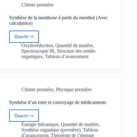
Chimie première
Synthèse de la menthone à partir du menthol (Avec
calculatrice)
Ouvrir
Synthèse
de
Oxydoréduction
,
Quantité de matière
,
la
Spectroscopie IR
,
Structure des entités
menthone
organiques
,
Tableau d’avancement
à
partir
du
menthol
(Avec
Chimie première
,
Physique première
calculatrice)
Synthèse d’un ester et convoyage de médicaments
Ouvrir
Synthèse
d’un
Énergie mécanique
,
Quantité de matière
,
ester
Synthèse organique (première)
,
Tableau
et
d’avancement
,
Théorème de l’énergie