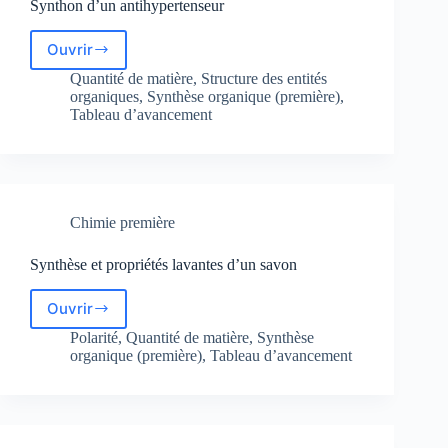
Synthon d’un antihypertenseur
Ouvrir
Synthon
d’un
Quantité de matière
,
Structure des entités
antihypertenseur
organiques
,
Synthèse organique (première)
,
Tableau d’avancement
Chimie première
Synthèse et propriétés lavantes d’un savon
Ouvrir
Synthèse
et
Polarité
,
Quantité de matière
,
Synthèse
propriétés
organique (première)
,
Tableau d’avancement
lavantes
d’un
savon