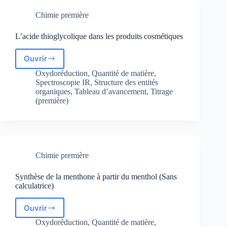
Chimie première
L’acide thioglycolique dans les produits cosmétiques
Ouvrir
L’acide
thioglycolique
Oxydoréduction
,
Quantité de matière
,
dans
Spectroscopie IR
,
Structure des entités
les
organiques
,
Tableau d’avancement
,
Titrage
(première)
produits
cosmétiques
Chimie première
Synthèse de la menthone à partir du menthol (Sans
calculatrice)
Ouvrir
Synthèse
de
Oxydoréduction
,
Quantité de matière
,