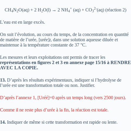
+
2-
CH
N
O(aq) + 2 H
O(l) → 2 NH
(aq) + CO
(aq) (réaction 2)
4
2
2
4
3
L’eau est en large excès.
On suit l’évolution, au cours du temps, de la concentration en quantité
de matière de l’urée, [urée]𝑡, dans une solution aqueuse diluée et
maintenue à la température constante de 37 °C.
Les mesures et leurs exploitations ont permis de tracer les
représentations en figures 2 et 3 en annexe page 15/16 à RENDRE
AVEC LA COPIE.
13.
D’après les résultats expérimentaux, indiquer si l’hydrolyse de
l’urée est une transformation totale ou non. Justifier.
D’après l’annexe 1, [Uréé]=0 après un temps long (vers 2500 jours).
Comme il ne reste plus d’urée à la fin, la réaction est totale.
14.
Indiquer de même si cette transformation est rapide ou lente.