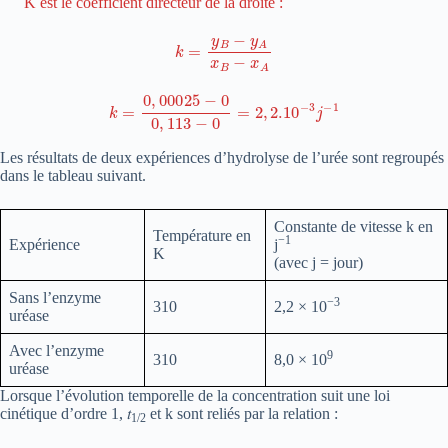
K est le coefficient directeur de la droite :
k
=
y
B
−
y
A
x
B
−
x
A
k
=
0
,
00025
−
0
0
,
113
−
0
=
2
,
2.
10
−
3
j
−
1
Les résultats de deux expériences d’hydrolyse de l’urée sont regroupés
dans le tableau suivant.
Constante de vitesse k en
Température en
−1
Expérience
j
K
(avec j = jour)
Sans l’enzyme
−3
310
2,2 × 10
uréase
Avec l’enzyme
9
310
8,0 × 10
uréase
Lorsque l’évolution temporelle de la concentration suit une loi
cinétique d’ordre 1, 𝑡
et k sont reliés par la relation :
1/2
t
1
/
2
=
l
n
2
k