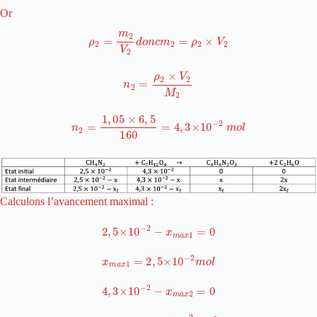
Or
ρ
2
=
m
2
V
2
d
o
n
c
m
2
=
ρ
2
×
V
2
n
2
=
ρ
2
×
V
2
M
2
n
2
=
1
,
05
×
6
,
5
160
=
4
,
3
×
10
−
2
m
o
l
Calculons l’avancement maximal :
2
,
5
×
10
−
2
−
x
m
a
x
1
=
0
x
m
a
x
1
=
2
,
5
×
10
−
2
m
o
l
4
,
3
×
10
−
2
−
x
m
a
x
2
=
0
x
m
a
x
2
=
4
,
3
×
10
−
2
m
o
l