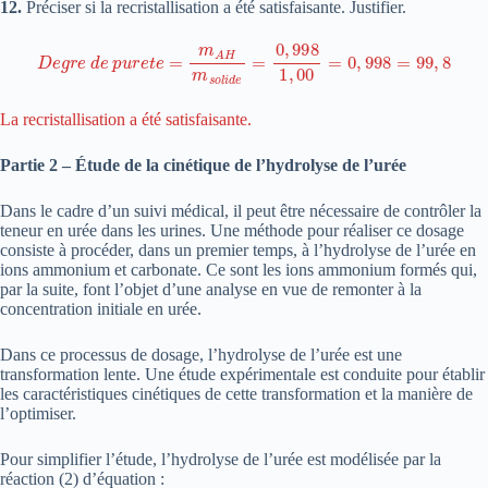
12.
Préciser si la recristallisation a été satisfaisante. Justifier.
D
e
g
r
e
d
e
p
u
r
e
t
e
=
m
A
H
m
s
o
l
i
d
e
=
0
,
998
1
,
00
=
0
,
998
=
99
,
8
La recristallisation a été satisfaisante.
Partie 2 – Étude de la cinétique de l’hydrolyse de l’urée
Dans le cadre d’un suivi médical, il peut être nécessaire de contrôler la
teneur en urée dans les urines. Une méthode pour réaliser ce dosage
consiste à procéder, dans un premier temps, à l’hydrolyse de l’urée en
ions ammonium et carbonate. Ce sont les ions ammonium formés qui,
par la suite, font l’objet d’une analyse en vue de remonter à la
concentration initiale en urée.
Dans ce processus de dosage, l’hydrolyse de l’urée est une
transformation lente. Une étude expérimentale est conduite pour établir
les caractéristiques cinétiques de cette transformation et la manière de
l’optimiser.
Pour simplifier l’étude, l’hydrolyse de l’urée est modélisée par la
réaction (2) d’équation :