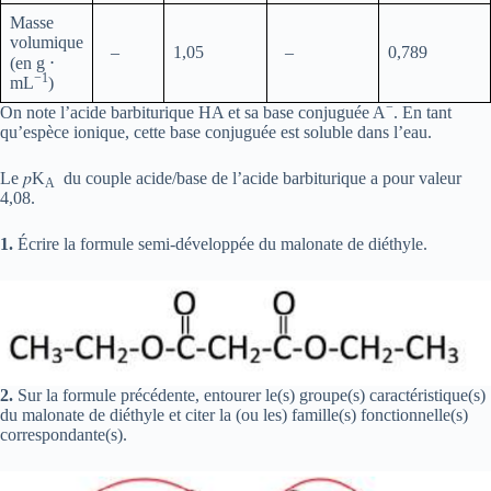
Masse
volumique
–
1,05
–
0,789
(en g ⋅
−1
mL
)
−
On note l’acide barbiturique HA et sa base conjuguée A
. En tant
qu’espèce ionique, cette base conjuguée est soluble dans l’eau.
Le 𝑝K
du couple acide/base de l’acide barbiturique a pour valeur
A
4,08.
1.
Écrire la formule semi-développée du malonate de diéthyle.
2.
Sur la formule précédente, entourer le(s) groupe(s) caractéristique(s)
du malonate de diéthyle et citer la (ou les) famille(s) fonctionnelle(s)
correspondante(s).