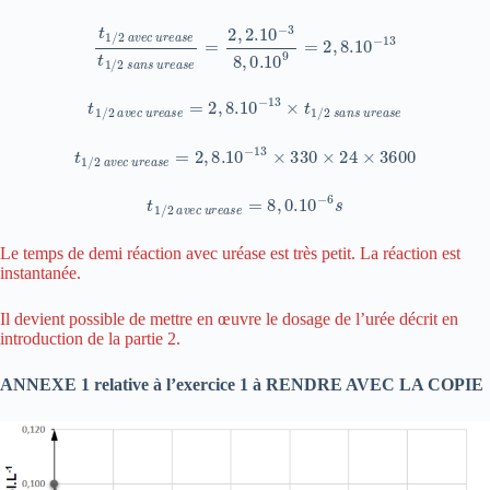
t
1
/
2
a
v
e
c
u
r
e
a
s
e
t
1
/
2
s
a
n
s
u
r
e
a
s
e
=
2
,
2.
10
−
3
8
,
0.
10
9
=
2
,
8.
10
−
13
t
1
/
2
a
v
e
c
u
r
e
a
s
e
=
2
,
8.
10
−
13
×
t
1
/
2
s
a
n
s
u
r
e
a
s
e
t
1
/
2
a
v
e
c
u
r
e
a
s
e
=
2
,
8.
10
−
13
×
330
×
24
×
3600
t
1
/
2
a
v
e
c
u
r
e
a
s
e
=
8
,
0.
10
−
6
s
Le temps de demi réaction avec uréase est très petit. La réaction est
instantanée.
Il devient possible de mettre en œuvre le dosage de l’urée décrit en
introduction de la partie 2.
ANNEXE 1 relative à l’exercice 1 à RENDRE AVEC LA COPIE