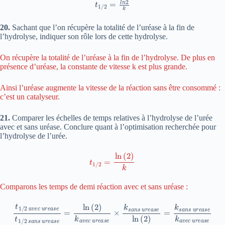
20.
Sachant que l’on récupère la totalité de l’uréase à la fin de
l’hydrolyse, indiquer son rôle lors de cette hydrolyse.
On récupère la totalité de l’uréase à la fin de l’hydrolyse. De plus en
présence d’uréase, la constante de vitesse k est plus grande.
Ainsi l’uréase augmente la vitesse de la réaction sans être consommé :
c’est un catalyseur.
21.
Comparer les échelles de temps relatives à l’hydrolyse de l’urée
avec et sans uréase. Conclure quant à l’optimisation recherchée pour
l’hydrolyse de l’urée.
t
1
/
2
=
ln
(
2
)
k
Comparons les temps de demi réaction avec et sans uréase :
t
1
/
2
a
v
e
c
u
r
e
a
a
s
s
e
e
t
ln
1
/
(
2
2
s
)
a
=
n
k
s
s
a
u
n
r
e
s
a
u
s
r
e
e
=
a
ln
s
e
(
k
2
a
)
v
k
e
a
c
v
e
u
c
r
e
u
a
r
s
e
e
a
s
e
×
k
s
a
n
s
u
r
e