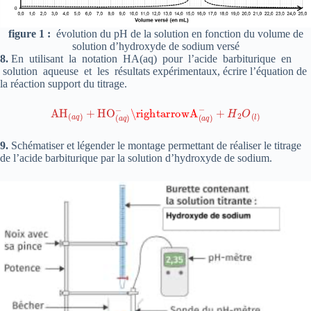
figure 1 :
évolution du pH de la solution en fonction du volume de
solution d’hydroxyde de sodium versé
8.
En utilisant la notation HA(aq) pour l’acide barbiturique en
solution aqueuse et les résultats expérimentaux, écrire l’équation de
la réaction support du titrage.
A
H
(
a
q
)
+
H
O
(
a
q
)
−
\rightarrowA
(
a
q
)
−
+
H
2
O
(
l
)
9.
Schématiser et légender le montage permettant de réaliser le titrage
de l’acide barbiturique par la solution d’hydroxyde de sodium.