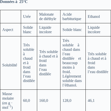
Données à 25°C
Malonate
Acide
Urée
Ethanol
de diéthyle
barbiturique
Solide
Liquide
Liquide
Aspect
Solide blanc
blanc
incolore
incolore
Très
Très
soluble à
soluble
chaud dans
Très soluble
à
l’eau
Très soluble
à chaud et à
chaud
distillée et
à chaud et à
froid
et à
beaucoup
froid
Solubilité
dans
froid
moins à
dans
l’eau
dans
froid.
l’eau distillée
distillée
l’eau
Légèrement
distillée
soluble dans
l’éthanol.
Masse
molaire
60,0
160,0
128,0
46,1
(en g ⋅
−1
mol
)