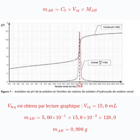
m
A
H
=
C
b
×
V
e
q
×
M
A
H
V
e
q
b
V
e
q
=
15
,
6
m
L
est obtenu par lecture graphique :
m
A
H
=
5
,
00
×
10
−
1
×
15
,
6
×
10
−
3
×
128
,
0
m
A
H
=
0
,
998
g