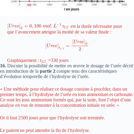
[
U
r
e
e
]
0
=
0
,
100
m
o
l
.
L
−
1
t
est la durée nécessaire pour
1/2
que l’avancement atteigne la moitié de sa valeur finale :
[
U
r
e
e
]
t
1
/
2
=
[
U
r
e
e
]
0
2
Graphiquement : t
=330 jours
1/2
16.
Discuter la possibilité de mettre en œuvre le dosage de l’urée décrit
en introduction de la
partie 2
compte tenu des caractéristiques
d’évolution temporelle de l’hydrolyse de l’urée.
« Une méthode pour réaliser ce dosage consiste à procéder, dans un
premier temps, à l’hydrolyse de l’urée en ions ammonium et carbonate.
Ce sont les ions ammonium formés qui, par la suite, font l’objet d’une
analyse en vue de remonter à la concentration initiale en urée. »
Or il faut 2500 jours pour que l’hydrolyse soit terminée.
Le patient ne peut attendre la fin de l‘hydrolyse.