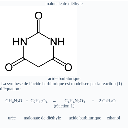
malonate de diéthyle
acide barbiturique
La synthèse de l’acide barbiturique est modélisée par la réaction (1)
d’équation :
CH
N
O + C
H
O
→ C
H
N
O
+ 2 C
H
O
4
2
7
12
4
4
4
2
3
2
6
(réaction 1)
urée malonate de diéthyle acide barbiturique éthanol