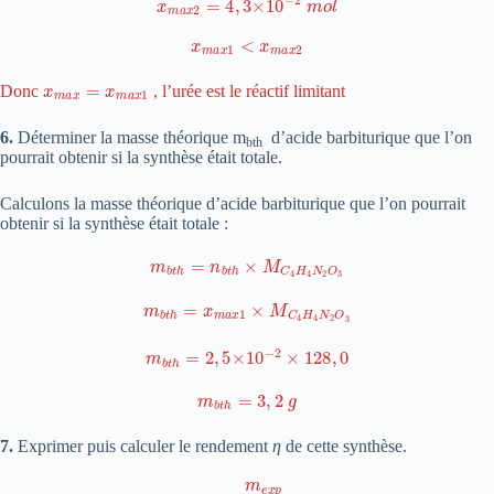
x
m
a
x
1
<
x
m
a
x
2
x
m
a
x
=
x
m
a
x
1
Donc
, l’urée est le réactif limitant
6.
Déterminer la masse théorique m
d’acide barbiturique que l’on
bth
pourrait obtenir si la synthèse était totale.
Calculons la masse théorique d’acide barbiturique que l’on pourrait
obtenir si la synthèse était totale :
m
b
t
h
=
n
b
t
h
×
M
C
4
H
4
N
2
O
3
m
b
t
h
=
x
m
a
x
1
×
M
C
4
H
4
N
2
O
3
m
b
t
h
=
2
,
5
×
10
−
2
×
128
,
0
m
b
t
h
=
3
,
2
g
7.
Exprimer puis calculer le rendement
η
de cette synthèse.
η
=
m
e
x
p
m
b
t
h