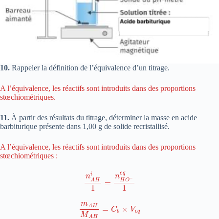
10.
Rappeler la définition de l’équivalence d’un titrage.
A l’équivalence, les réactifs sont introduits dans des proportions
stœchiométriques.
11.
À partir des résultats du titrage, déterminer la masse en acide
barbiturique présente dans 1,00 g de solide recristallisé.
A l’équivalence, les réactifs sont introduits dans des proportions
stœchiométriques :
n
A
H
i
1
=
n
H
O
−
e
q
1
m
A
H
M
A
H
=
C
b
×
V
e
q