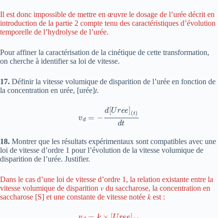
Il est donc impossible de mettre en œuvre le dosage de l’urée décrit en
introduction de la partie 2 compte tenu des caractéristiques d’évolution
temporelle de l’hydrolyse de l’urée.
Pour affiner la caractérisation de la cinétique de cette transformation,
on cherche à identifier sa loi de vitesse.
17.
Définir la vitesse volumique de disparition de l’urée en fonction de
la concentration en urée, [urée]𝑡.
v
d
=
−
d
[
U
r
e
e
]
(
t
)
d
t
18.
Montrer que les résultats expérimentaux sont compatibles avec une
loi de vitesse d’ordre 1 pour l’évolution de la vitesse volumique de
disparition de l’urée. Justifier.
Dans le cas d’une loi de vitesse d’ordre 1, la relation existante entre la
vitesse volumique de disparition 𝑣 du saccharose, la concentration en
saccharose [S] et une constante de vitesse notée 𝑘 est :
v
d
=
k
×
[
U
r
e
e
]
(
t
)