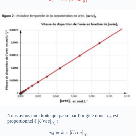
v
d
Nous avons une droite qui passe par l’origine donc
est
[
(
U
t
)
r
e
e
]
proportionnel à
:
v
d
=
k
×
[
U
r
e
e
]
(
t
)