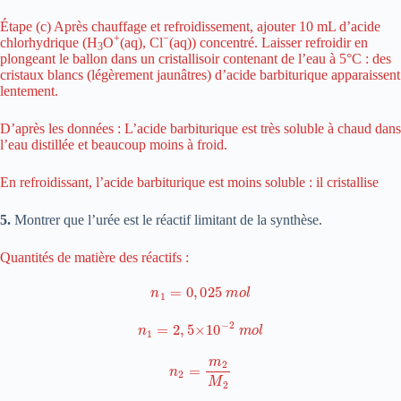
Étape (c) Après chauffage et refroidissement, ajouter 10 mL d’acide
+
−
chlorhydrique (H
O
(aq), Cl
(aq)) concentré. Laisser refroidir en
3
plongeant le ballon dans un cristallisoir contenant de l’eau à 5°C : des
cristaux blancs (légèrement jaunâtres) d’acide barbiturique apparaissent
lentement.
D’après les données : L’acide barbiturique est très soluble à chaud dans
l’eau distillée et beaucoup moins à froid.
En refroidissant, l’acide barbiturique est moins soluble : il cristallise
5.
Montrer que l’urée est le réactif limitant de la synthèse.
Quantités de matière des réactifs :
n
1
=
0
,
025
m
o
l
n
1
=
2
,
5
×
10
−
2
m
o
l
n
2
=
m
2
M
2