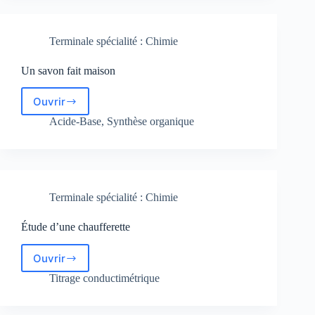
Terminale spécialité : Chimie
Un savon fait maison
Ouvrir
Un
savon
Acide-Base
,
Synthèse organique
fait
maison
Terminale spécialité : Chimie
Étude d’une chaufferette
Ouvrir
Étude
d’une
Titrage conductimétrique
chaufferette