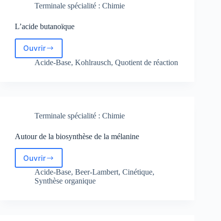
Terminale spécialité : Chimie
L’acide butanoïque
Ouvrir
L’acide
butanoïque
Acide-Base
,
Kohlrausch
,
Quotient de réaction
Terminale spécialité : Chimie
Autour de la biosynthèse de la mélanine
Ouvrir
Autour
de
Acide-Base
,
Beer-Lambert
,
Cinétique
,
la
Synthèse organique
biosynthèse
de
la
mélanine