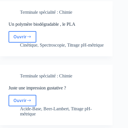
Terminale spécialité : Chimie
Un polymère biodégradable , le PLA
Ouvrir
Un
polymère
Cinétique
,
Spectroscopie
,
Titrage pH-métrique
biodégradable
,
le
PLA
Terminale spécialité : Chimie
Juste une impression gustative ?
Ouvrir
Juste
une
Acide-Base
,
Beer-Lambert
,
Titrage pH-
impression
métrique
gustative
?