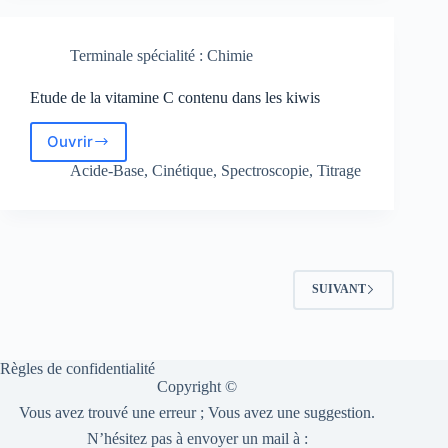
Terminale spécialité : Chimie
Etude de la vitamine C contenu dans les kiwis
Ouvrir
Etude
de
Acide-Base
,
Cinétique
,
Spectroscopie
,
Titrage
la
vitamine
C
contenu
dans
les
SUIVANT
kiwis
Règles de confidentialité
Copyright ©
Vous avez trouvé une erreur ; Vous avez une suggestion.
N’hésitez pas à envoyer un mail à :