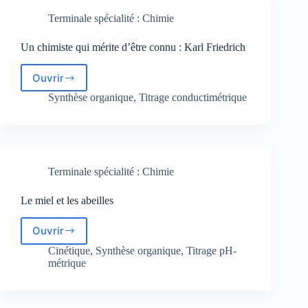
Terminale spécialité : Chimie
Un chimiste qui mérite d’être connu : Karl Friedrich
Ouvrir
Un
chimiste
Synthèse organique
,
Titrage conductimétrique
qui
mérite
d’être
connu
:
Terminale spécialité : Chimie
Karl
Friedrich
Le miel et les abeilles
Ouvrir
Le
miel
Cinétique
,
Synthèse organique
,
Titrage pH-
et
métrique
les
abeilles