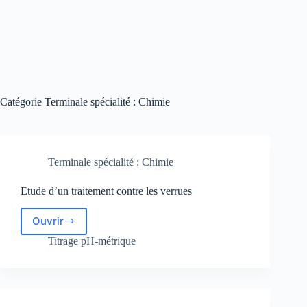
Catégorie
Terminale spécialité : Chimie
Terminale spécialité : Chimie
Etude d’un traitement contre les verrues
Ouvrir
Etude
d’un
Titrage pH-métrique
traitement
contre
les
verrues